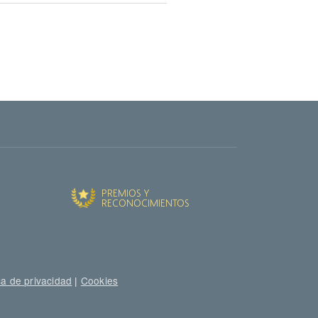
uiente página
ca de privacidad
|
Cookies