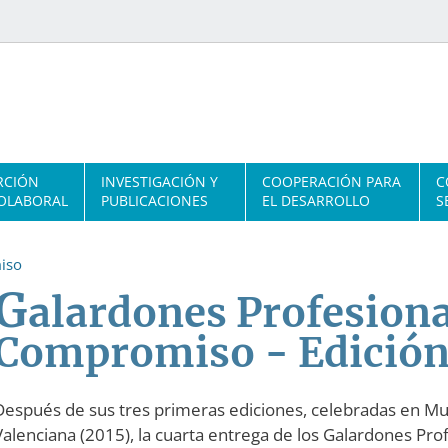
RCIÓN
INVESTIGACIÓN Y
COOPERACIÓN PARA
C
OLABORAL
PUBLICACIONES
EL DESARROLLO
S
iso
G
alardones Profesiona
Compromiso - Edición
Después de sus tres primeras ediciones, celebradas en Mu
Valenciana (2015), la cuarta entrega de los Galardones Pr