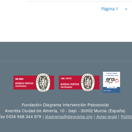
Paginación
Sig
Página 1
››
Fundación Diagrama Intervención Psicosocial
Avenida Ciudad de Almería, 10 - bajo - 30002 Murcia (España)
 Fax 0034 968 344 979 |
diagrama@diagrama.org
|
Aviso legal
|
Políti