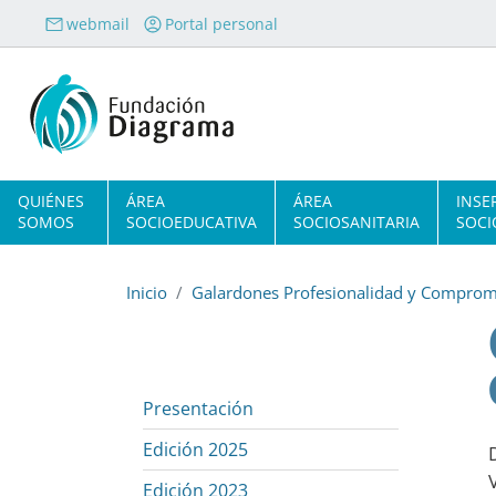
Pasar al contenido principal
webmail
Portal personal
Navegación principal
QUIÉNES
ÁREA
ÁREA
INSE
SOMOS
SOCIOEDUCATIVA
SOCIOSANITARIA
SOCI
Inicio
Galardones Profesionalidad y Comprom
Presentación
Edición 2025
Edición 2023