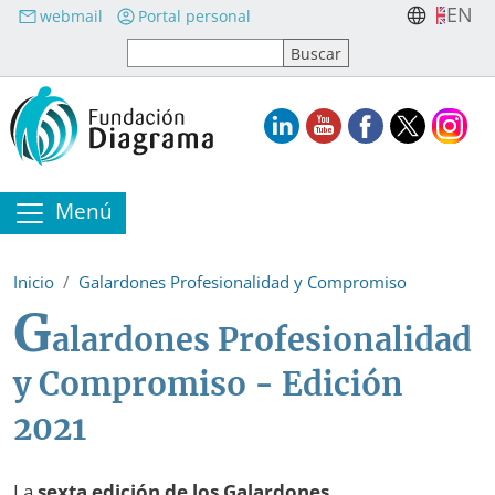
Pasar al contenido principal
EN
webmail
Portal personal
Menú
Inicio
Galardones Profesionalidad y Compromiso
G
alardones Profesionalidad
y Compromiso - Edición
2021
La
sexta edición de los Galardones