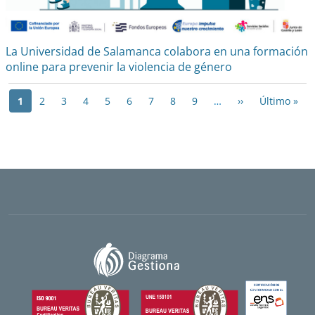
La Universidad de Salamanca colabora en una formación
online para prevenir la violencia de género
Paginación
Siguiente pági
Últ
1
2
3
4
5
6
7
8
9
…
››
Último »