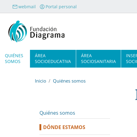
Pasar al contenido principal
webmail
Portal personal
Navegación principal
QUIÉNES
ÁREA
ÁREA
INSE
SOMOS
SOCIOEDUCATIVA
SOCIOSANITARIA
SOCI
Inicio
Quiénes somos
Quiénes somos
DÓNDE ESTAMOS