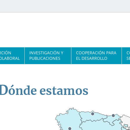
RCIÓN
INVESTIGACIÓN Y
COOPERACIÓN PARA
C
OLABORAL
PUBLICACIONES
EL DESARROLLO
S
D
ónde estamos