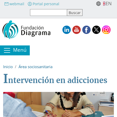
Pasar al contenido principal
EN
webmail
Portal personal
Menú
Inicio
Área sociosanitaria
I
ntervención en adicciones